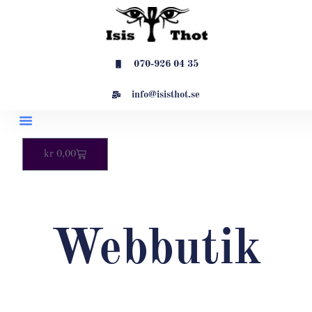
Hoppa
till
innehåll
070-926 04 35
info@isisthot.se
Varukorg
kr
0,00
Webbutik