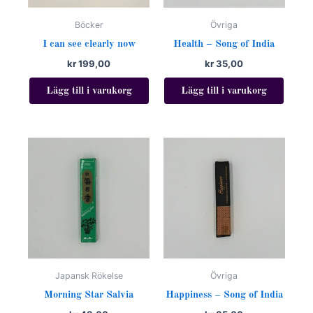
Böcker
Övriga
I can see clearly now
Health – Song of India
kr
199,00
kr
35,00
Lägg till i varukorg
Lägg till i varukorg
Japansk Rökelse
Övriga
Morning Star Salvia
Happiness – Song of India