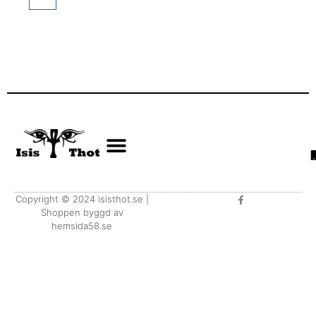
F
Copyright © 2024 isisthot.se |
a
Shoppen byggd av
c
e
hemsida58.se
b
o
o
k
-
f