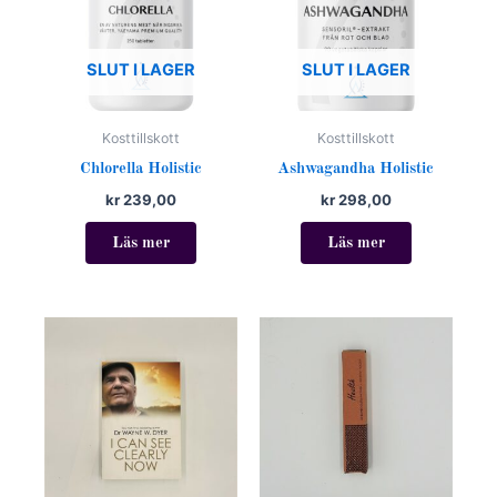
SLUT I LAGER
SLUT I LAGER
Kosttillskott
Kosttillskott
Chlorella Holistic
Ashwagandha Holistic
kr
239,00
kr
298,00
Läs mer
Läs mer