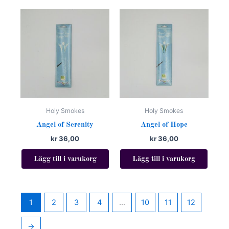
Holy Smokes
Holy Smokes
Angel of Serenity
Angel of Hope
kr
36,00
kr
36,00
Lägg till i varukorg
Lägg till i varukorg
1
2
3
4
…
10
11
12
→