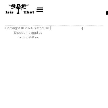
F
Copyright © 2024 isisthot.se |
a
Shoppen byggd av
c
e
hemsida58.se
b
o
o
k
-
f