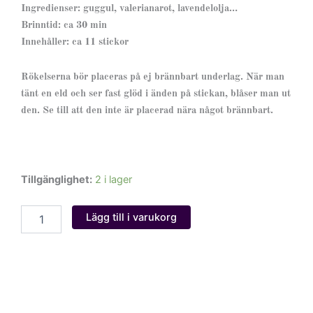
Ingredienser: guggul, valerianarot, lavendelolja…
Brinntid: ca 30 min
Innehåller: ca 11 stickor
Rökelserna bör placeras på ej brännbart underlag. När man
tänt en eld och ser fast glöd i änden på stickan, blåser man ut
den. Se till att den inte är placerad nära något brännbart.
Angel
Tillgänglighet:
2 i lager
of
Serenity
Lägg till i varukorg
mängd