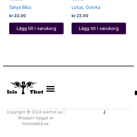
Satya Bliss
Lotus, Goloka
kr
23,00
kr
23,00
Lägg till i varukorg
Lägg till i varukorg
F
Copyright © 2024 isisthot.se |
a
Shoppen byggd av
c
e
hemsida58.se
b
o
o