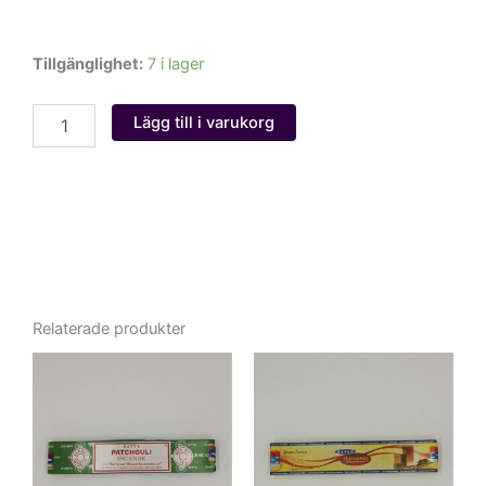
Morning
Tillgänglighet:
7 i lager
Star
Salvia
Lägg till i varukorg
mängd
Relaterade produkter