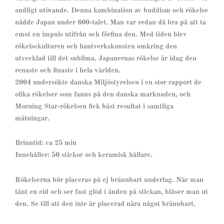
andligt utövande. Denna kombination av buddism och rökelse
nådde Japan under 600-talet. Man var redan då bra på att ta
emot en impuls utifrån och förfina den. Med tiden blev
rökelsekulturen och hantverkskonsten omkring den
utvecklad till det sublima. Japanernas rökelse är idag den
renaste och finaste i hela världen.
2004 undersökte danska Miljöstyrelsen i en stor rapport de
olika rökelser som fanns på den danska marknaden, och
Morning Star-rökelsen fick bäst resultat i samtliga
mätningar.
Brinntid: ca 25 min
Innehåller: 50 stickor och keramisk hållare.
Rökelserna bör placeras på ej brännbart underlag. När man
tänt en eld och ser fast glöd i änden på stickan, blåser man ut
den. Se till att den inte är placerad nära något brännbart.