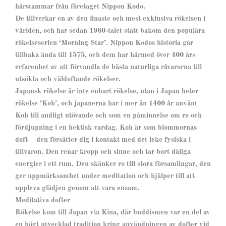
härstammar från företaget Nippon Kodo.
De tillverkar en av den finaste och mest exklusiva rökelsen i
världen, och har sedan 1960
-talet stått bakom den populära
rökelseserien ‘Morning Star’. Nippon Kodos historia går
tillbaka ända till 1575, och dem har härmed över 400 års
erfarenhet av att förvandla de bästa naturliga råvarorna till
utsökta och väldoftande rökelser.
Japansk rökelse är inte enbart rökelse, utan i Japan heter
rökelse ‘Koh’, och japanerna har i mer än 1400 år använt
Koh till andligt utövande och som en påminnelse om ro och
fördjupning i en hektisk vardag. Koh är som blommornas
doft – den försätter dig i kontakt med det icke fysiska i
tillvaron. Den renar kropp och sinne och tar bort dåliga
energier i ett rum. Den skänker ro till stora församlingar, den
ger uppmärksamhet under meditation och hjälper till att
uppleva glädjen genom att vara ensam.
Meditativa dofter
Rökelse kom till Japan via Kina, där buddismen var en del av
en högt utvecklad tradition kring användningen av dofter vid