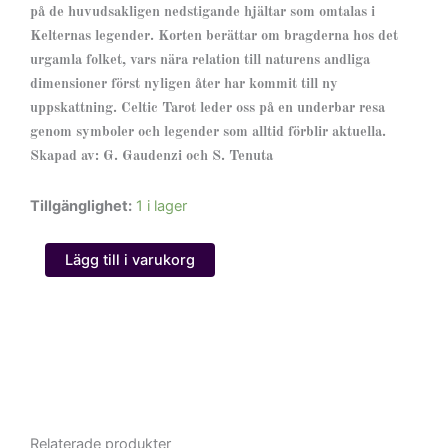
på de huvudsakligen nedstigande hjältar som omtalas i
Kelternas legender. Korten berättar om bragderna hos det
urgamla folket, vars nära relation till naturens andliga
dimensioner först nyligen åter har kommit till ny
uppskattning. Celtic Tarot leder oss på en underbar resa
genom symboler och legender som alltid förblir aktuella.
Skapad av: G. Gaudenzi och S. Tenuta
Celtic
Tillgänglighet:
1 i lager
Tarot
mängd
Lägg till i varukorg
Relaterade produkter