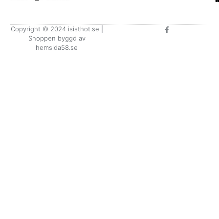
F
Copyright © 2024 isisthot.se |
a
Shoppen byggd av
c
e
hemsida58.se
b
o
o
k
-
f