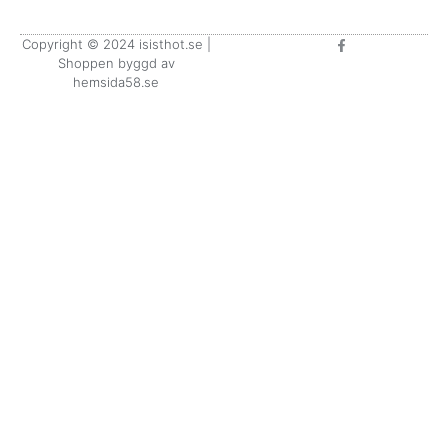
F
Copyright © 2024 isisthot.se |
a
Shoppen byggd av
c
e
hemsida58.se
b
o
o
k
-
f